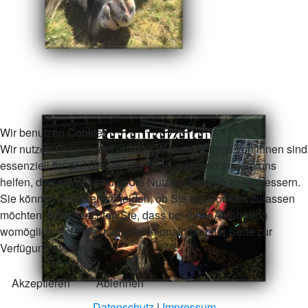
Wir benutzen Cookies
Wir nutzen Cookies auf unserer Website. Einige von ihnen sind
essenziell für den Betrieb der Seite, während andere uns
helfen, diese Website und die Nutzererfahrung zu verbessern.
Sie können selbst entscheiden, ob Sie die Cookies zulassen
möchten. Bitte beachten Sie, dass bei einer Ablehnung
womöglich nicht mehr alle Funktionalitäten der Seite zur
Verfügung stehen.
Akzeptieren
Ablehnen
Datenschutz
|
Impressum