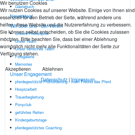
Wir benutzen Cookies
Gästebuch
Wir nutzen Cookies auf unserer Website. Einige von ihnen sind
Newsblog!
essenziell für den Betrieb der Seite, während andere uns
helfen, diese Website und die Nutzererfahrung zu verbessern.
Wir über uns - der Verein
Sie können selbst entscheiden, ob Sie die Cookies zulassen
Unsere Philosophie
möchten. Bitte beachten Sie, dass bei einer Ablehnung
Unser Team
womöglich nicht mehr alle Funktionalitäten der Seite zur
Unser tierisches Team
Verfügung stehen.
Fotogalerie
Memories
Akzeptieren
Ablehnen
Unser Engagement
Datenschutz
|
Impressum
pferdegestützte Frühförderung / mein Freund das Pferd
Hospizarbeit
Trauerbegleitung
Ponyclub
geführtes Reiten
Kindergeburtstage
pferdegestütztes Coaching