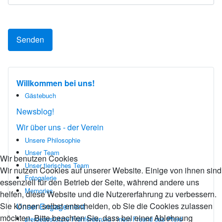
Senden
Willkommen bei uns!
Gästebuch
Newsblog!
Wir über uns - der Verein
Unsere Philosophie
Unser Team
Wir benutzen Cookies
Unser tierisches Team
Wir nutzen Cookies auf unserer Website. Einige von ihnen sind
Fotogalerie
essenziell für den Betrieb der Seite, während andere uns
Memories
helfen, diese Website und die Nutzererfahrung zu verbessern.
Sie können selbst entscheiden, ob Sie die Cookies zulassen
Unser Engagement
möchten. Bitte beachten Sie, dass bei einer Ablehnung
pferdegestützte Frühförderung / mein Freund das Pferd