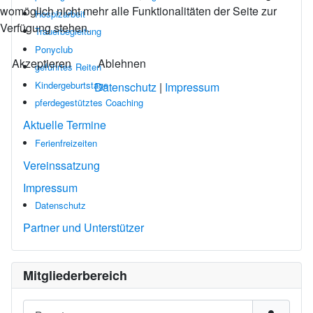
womöglich nicht mehr alle Funktionalitäten der Seite zur
Hospizarbeit
Verfügung stehen.
Trauerbegleitung
Ponyclub
Akzeptieren
Ablehnen
geführtes Reiten
Kindergeburtstage
Datenschutz
|
Impressum
pferdegestütztes Coaching
Aktuelle Termine
Ferienfreizeiten
Vereinssatzung
Impressum
Datenschutz
Partner und Unterstützer
Mitgliederbereich
Benutzername